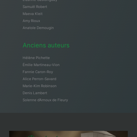
Samuël Robert
Maeva Kleit
Amy Rioux
Anatole Demougin
Anciens auteurs
Hélène Pichette
Émilie Martineau-Vion
Fannie Caron-Roy
Alice Perron-Savard
Marie-Kim Robinson
Denis Lambert
Solenne d’Arnoux de Fleury