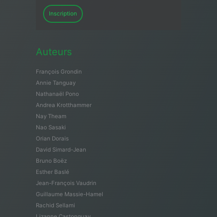
Inscription
Auteurs
François Grondin
Annie Tanguay
Nathanaël Pono
Andrea Krotthammer
Nay Theam
Nao Sasaki
Orian Dorais
David Simard-Jean
Bruno Boëz
Esther Baslé
Jean-François Vaudrin
Guillaume Massie-Hamel
Rachid Sellami
Lizanne Castonguay