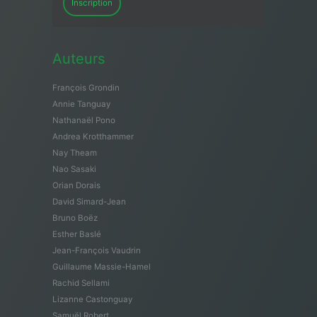
Inscription
Auteurs
François Grondin
Annie Tanguay
Nathanaël Pono
Andrea Krotthammer
Nay Theam
Nao Sasaki
Orian Dorais
David Simard-Jean
Bruno Boëz
Esther Baslé
Jean-François Vaudrin
Guillaume Massie-Hamel
Rachid Sellami
Lizanne Castonguay
Samuël Robert