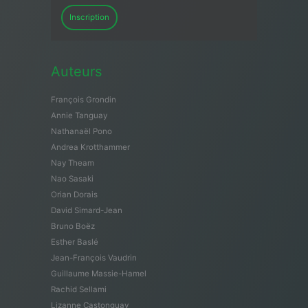
Inscription
Auteurs
François Grondin
Annie Tanguay
Nathanaël Pono
Andrea Krotthammer
Nay Theam
Nao Sasaki
Orian Dorais
David Simard-Jean
Bruno Boëz
Esther Baslé
Jean-François Vaudrin
Guillaume Massie-Hamel
Rachid Sellami
Lizanne Castonguay