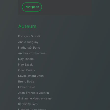
Inscription
Auteurs
François Grondin
Annie Tanguay
Nathanaël Pono
Andrea Krotthammer
Nay Theam
Nao Sasaki
Orian Dorais
David Simard-Jean
Bruno Boëz
Esther Baslé
Jean-François Vaudrin
Guillaume Massie-Hamel
Rachid Sellami
Lizanne Castonguay