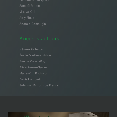
Samuël Robert
Maeva Kleit
Amy Rioux
Anatole Demougin
Anciens auteurs
Hélène Pichette
Émilie Martineau-Vion
Fannie Caron-Roy
Alice Perron-Savard
Marie-Kim Robinson
Denis Lambert
Solenne d’Arnoux de Fleury