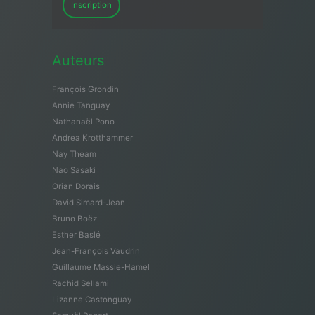
Inscription
Auteurs
François Grondin
Annie Tanguay
Nathanaël Pono
Andrea Krotthammer
Nay Theam
Nao Sasaki
Orian Dorais
David Simard-Jean
Bruno Boëz
Esther Baslé
Jean-François Vaudrin
Guillaume Massie-Hamel
Rachid Sellami
Lizanne Castonguay