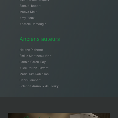
Samuël Robert
Maeva Kleit
Amy Rioux
Anatole Demougin
Anciens auteurs
Hélène Pichette
Émilie Martineau-Vion
Fannie Caron-Roy
Alice Perron-Savard
Marie-Kim Robinson
Denis Lambert
Solenne d’Arnoux de Fleury