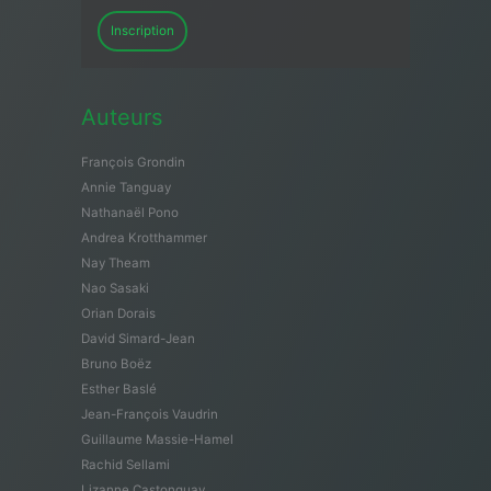
Inscription
Auteurs
François Grondin
Annie Tanguay
Nathanaël Pono
Andrea Krotthammer
Nay Theam
Nao Sasaki
Orian Dorais
David Simard-Jean
Bruno Boëz
Esther Baslé
Jean-François Vaudrin
Guillaume Massie-Hamel
Rachid Sellami
Lizanne Castonguay