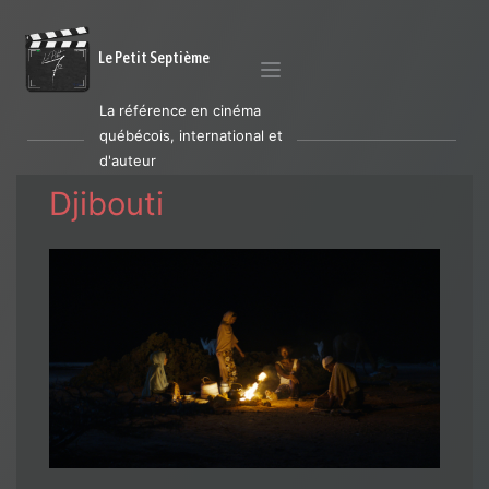
Le Petit Septième
La référence en cinéma
québécois, international et
d'auteur
Djibouti