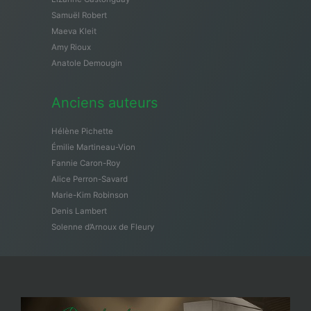
Samuël Robert
Maeva Kleit
Amy Rioux
Anatole Demougin
Anciens auteurs
Hélène Pichette
Émilie Martineau-Vion
Fannie Caron-Roy
Alice Perron-Savard
Marie-Kim Robinson
Denis Lambert
Solenne d’Arnoux de Fleury