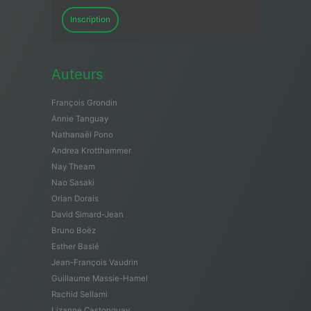
Inscription
Auteurs
François Grondin
Annie Tanguay
Nathanaël Pono
Andrea Krotthammer
Nay Theam
Nao Sasaki
Orian Dorais
David Simard-Jean
Bruno Boëz
Esther Baslé
Jean-François Vaudrin
Guillaume Massie-Hamel
Rachid Sellami
Lizanne Castonguay