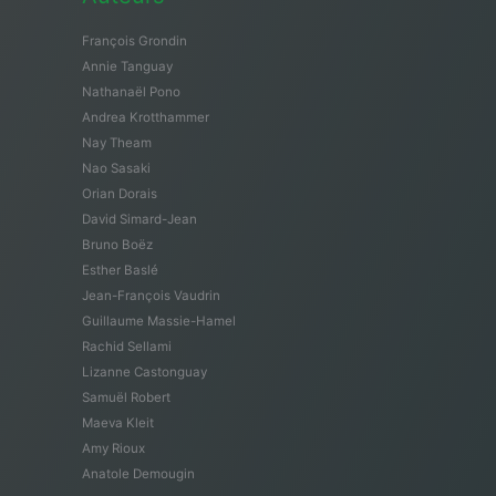
François Grondin
Annie Tanguay
Nathanaël Pono
Andrea Krotthammer
Nay Theam
Nao Sasaki
Orian Dorais
David Simard-Jean
Bruno Boëz
Esther Baslé
Jean-François Vaudrin
Guillaume Massie-Hamel
Rachid Sellami
Lizanne Castonguay
Samuël Robert
Maeva Kleit
Amy Rioux
Anatole Demougin