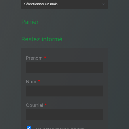
Panier
Restez informé
Prénom
*
Nom
*
Courriel
*
Je souhaite m'inscrire à l'infolettre