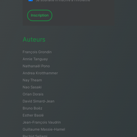
Inscription
Auteurs
François Grondin
Annie Tanguay
Nathanaël Pono
Andrea Krotthammer
Nay Theam
Nao Sasaki
Orian Dorais
David Simard-Jean
Bruno Boëz
Esther Baslé
Jean-François Vaudrin
Guillaume Massie-Hamel
Rachid Sellami