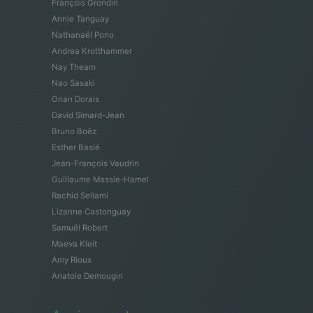
François Grondin
Annie Tanguay
Nathanaël Pono
Andrea Krotthammer
Nay Theam
Nao Sasaki
Orian Dorais
David Simard-Jean
Bruno Boëz
Esther Baslé
Jean-François Vaudrin
Guillaume Massie-Hamel
Rachid Sellami
Lizanne Castonguay
Samuël Robert
Maeva Kleit
Amy Rioux
Anatole Demougin