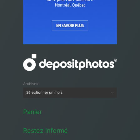
Archives
Panier
Restez informé