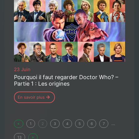
23 Juin
Pourquoi il faut regarder Doctor Who? –
Partie 1 : Les origines
En savoir plus
«
...
1
2
3
4
5
6
7
»
13