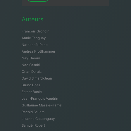
Auteurs
François Grondin
Annie Tanguay
Nathanaël Pono
Andrea Krotthammer
Nay Theam
Nao Sasaki
Orian Dorais
David Simard-Jean
Bruno Boëz
Esther Baslé
Jean-François Vaudrin
Guillaume Massie-Hamel
Rachid Sellami
Lizanne Castonguay
Samuël Robert