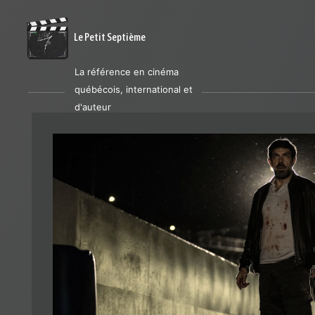
Le Petit Septième
La référence en cinéma
québécois, international et
d'auteur