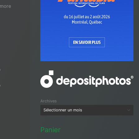
 Amore
o
o
Archives
Panier