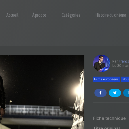
Accueil
À propos
Catégories
Histoire du cinéma
Par
Franco
Le 20 mar
Films européens
Nouv
Fiche technique
Titre original