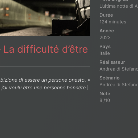
L’ultima notte di
Durée
124 minutes
Année
2022
La difficulté d’être
Pays
Italie
Réalisateur
Andrea di Stefan
Scénario
ambizione di essere un persone onesto. »
Andrea di Stefan
 j’ai voulu être une personne honnête.
]
Note
8 /10