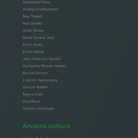
Nathanaël Pono
Andrea Krotthammer
Nay Theam
Nao Sasaki
Orian Dorais
David Simard-Jean
Bruno Boëz
Esther Baslé
Jean-François Vaudrin
Guillaume Massie-Hamel
Rachid Sellami
Lizanne Castonguay
Samuël Robert
Maeva Kleit
Amy Rioux
Anatole Demougin
Anciens auteurs