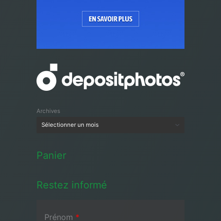
Archives
Panier
Restez informé
Prénom
*