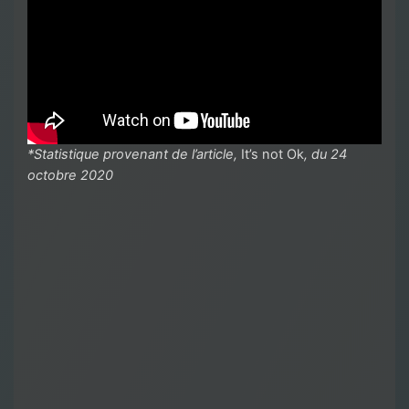
*Statistique provenant de l’article,
It’s not Ok
, du 24
octobre 2020