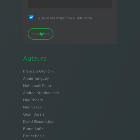
Je souhaite m'inscrire à l'infolettre
Inscription
Auteurs
François Grondin
Annie Tanguay
Nathanaël Pono
Andrea Krotthammer
Nay Theam
Nao Sasaki
Orian Dorais
David Simard-Jean
Bruno Boëz
Esther Baslé