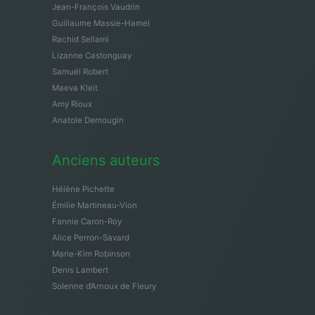
Jean-François Vaudrin
Guillaume Massie-Hamel
Rachid Sellami
Lizanne Castonguay
Samuël Robert
Maeva Kleit
Amy Rioux
Anatole Demougin
Anciens auteurs
Hélène Pichette
Émilie Martineau-Vion
Fannie Caron-Roy
Alice Perron-Savard
Marie-Kim Robinson
Denis Lambert
Solenne d’Arnoux de Fleury