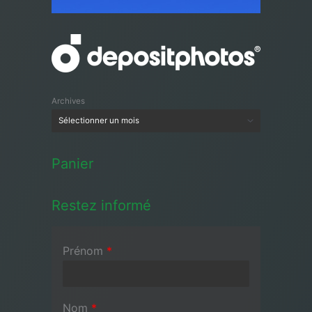
Archives
Panier
Restez informé
Prénom
*
Nom
*