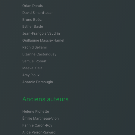
Orian Dorais
David Simard-Jean
Bruno Boëz
Esther Baslé
Jean-François Vaudrin
Guillaume Massie-Hamel
Rachid Sellami
Lizanne Castonguay
Samuël Robert
Maeva Kleit
Amy Rioux
Anatole Demougin
Anciens auteurs
Hélène Pichette
Émilie Martineau-Vion
Fannie Caron-Roy
Alice Perron-Savard