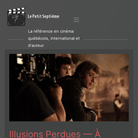
Le Petit Septième
La référence en cinéma
québécois, international et
d'auteur
Illusions Perdues — À