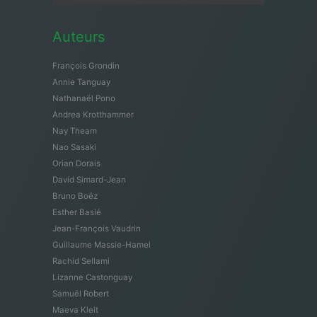
Auteurs
François Grondin
Annie Tanguay
Nathanaël Pono
Andrea Krotthammer
Nay Theam
Nao Sasaki
Orian Dorais
David Simard-Jean
Bruno Boëz
Esther Baslé
Jean-François Vaudrin
Guillaume Massie-Hamel
Rachid Sellami
Lizanne Castonguay
Samuël Robert
Maeva Kleit