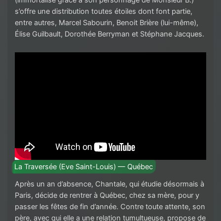
s’offre une distribution toutes étoiles dont font partie,
entre autres, Marcel Sabourin, Benoit Brière (lui-même),
Élise Guilbault, Dorothée Berryman et Stéphane Jacques.
La Traversée (Eve Saint-Louis) — Québec
Après un an d’absence, Chantale, qui étudie désormais à
Paris, décide de rentrer à Québec, chez sa mère, pour y
passer les fêtes de fin d’année. Contre toute attente, son
père, avec qui elle a une relation tumultueuse, propose de