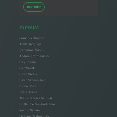
Inscription
Auteurs
François Grondin
Annie Tanguay
Nathanaël Pono
Andrea Krotthammer
Nay Theam
Nao Sasaki
Orian Dorais
David Simard-Jean
Bruno Boëz
Esther Baslé
Jean-François Vaudrin
Guillaume Massie-Hamel
Rachid Sellami
Lizanne Castonguay