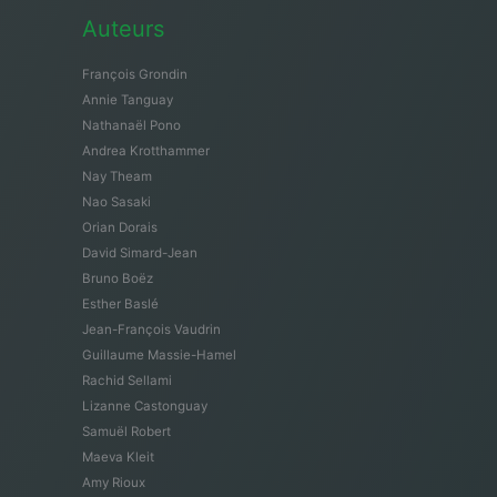
Auteurs
François Grondin
Annie Tanguay
Nathanaël Pono
Andrea Krotthammer
Nay Theam
Nao Sasaki
Orian Dorais
David Simard-Jean
Bruno Boëz
Esther Baslé
Jean-François Vaudrin
Guillaume Massie-Hamel
Rachid Sellami
Lizanne Castonguay
Samuël Robert
Maeva Kleit
Amy Rioux