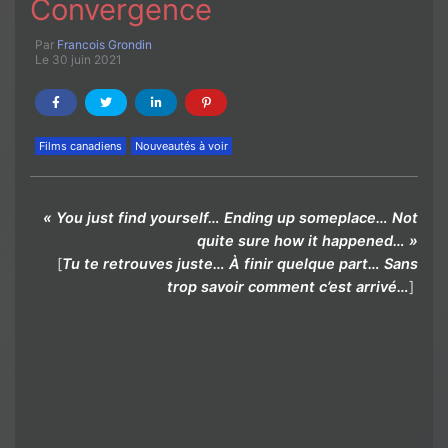
Convergence
Par
Francois Grondin
Le 30 juin 2021
Films canadiens
Nouveautés à voir
« You just find yourself… Ending up someplace… Not
quite sure how it happened… »
[
Tu te retrouves juste… À finir quelque part… Sans
trop savoir comment c’est arrivé…
]