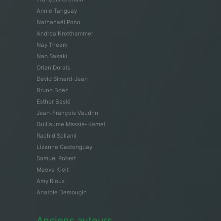
Annie Tanguay
Nathanaël Pono
Andrea Krotthammer
Nay Theam
Nao Sasaki
Orian Dorais
David Simard-Jean
Bruno Boëz
Esther Baslé
Jean-François Vaudrin
Guillaume Massie-Hamel
Rachid Sellami
Lizanne Castonguay
Samuël Robert
Maeva Kleit
Amy Rioux
Anatole Demougin
Anciens auteurs