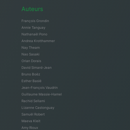
Auteurs
François Grondin
Annie Tanguay
Nathanaël Pono
Andrea Krotthammer
Nay Theam
Nao Sasaki
Orian Dorais
David Simard-Jean
Bruno Boëz
Esther Baslé
Jean-François Vaudrin
Guillaume Massie-Hamel
Rachid Sellami
Lizanne Castonguay
Samuël Robert
Maeva Kleit
Amy Rioux