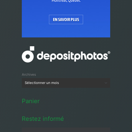
Archives
Panier
Restez informé