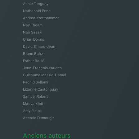
Annie Tanguay
Nathanaël Pono
Andrea Krotthammer
Nay Theam
Nao Sasaki
Orian Dorais
David Simard-Jean
Bruno Boëz
Esther Baslé
Jean-François Vaudrin
Guillaume Massie-Hamel
Rachid Sellami
Lizanne Castonguay
Samuël Robert
Maeva Kleit
Amy Rioux
Anatole Demougin
Anciens auteurs