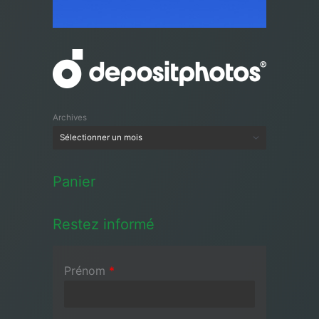
Archives
Panier
Restez informé
Prénom
*