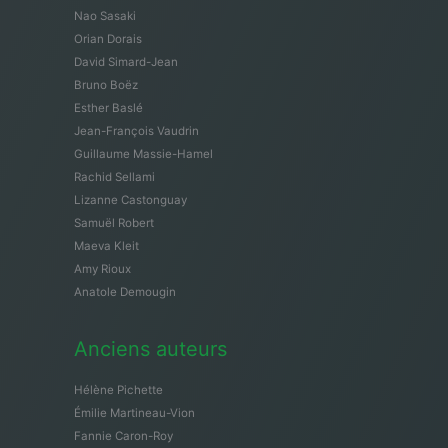
Nao Sasaki
Orian Dorais
David Simard-Jean
Bruno Boëz
Esther Baslé
Jean-François Vaudrin
Guillaume Massie-Hamel
Rachid Sellami
Lizanne Castonguay
Samuël Robert
Maeva Kleit
Amy Rioux
Anatole Demougin
Anciens auteurs
Hélène Pichette
Émilie Martineau-Vion
Fannie Caron-Roy