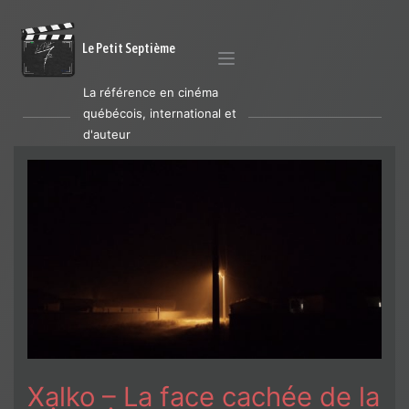
Le Petit Septième
La référence en cinéma
québécois, international et
d'auteur
Xalko – La face cachée de la