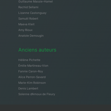
Guillaume Massie-Hamel
Rachid Sellami
Lizanne Castonguay
Samuël Robert
Maeva Kleit
Amy Rioux
Anatole Demougin
Anciens auteurs
Hélène Pichette
Émilie Martineau-Vion
Fannie Caron-Roy
Alice Perron-Savard
Marie-Kim Robinson
Denis Lambert
Solenne d’Arnoux de Fleury