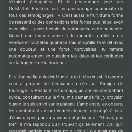
s’étaient échappées. Et le personnage joué par
Golshifteh Farahani est un personnage composite de
tous ces témoignages : « C’est aussi le fruit d’une forme
de ressenti et des connexions très fortes que j’ai pu avoir
avec elles. J’avais besoin de retranscrire cette humanité.
Quand une femme arrive à te raconter qu’elle a été
vendue et rachetée quatorze fois et qu’elle te le dit avec
une douceur et une force incroyables, tu remets
automatiquement en question tes idées et tes certitudes
sur la tragédie de la douleur. »
Et si l’on se fie à Xavier Muntz, c’est très réussi. Il raconte
ceci à propos de l’ambiance créée par l’équipe de
tournage : « Pendant le tournage, un ancien combattant
kurde, consultant sur le film, m’a demandé “si j’y croyais”
quand je suis arrivé sur le plateau. L’ambiance, les odeurs,
les combattants m’ont immédiatement replongé là-bas.
J’étais surpris par sa question et je lui ai dit “Grave, pas
toi?” Il m’a répondu qu’il trouvait ça tellement vrai qu’il
regardait parfois par terre pour voir s’il n’y avait pas de