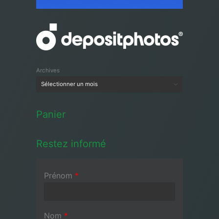
Archives
Panier
Restez informé
Prénom
*
Nom
*