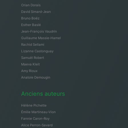
Orian Dorais
David Simard-Jean
Bruno Boëz
Esther Baslé
Jean-François Vaudrin
Guillaume Massie-Hamel
Rachid Sellami
Lizanne Castonguay
Samuël Robert
Maeva Kleit
Amy Rioux
Anatole Demougin
Anciens auteurs
Hélène Pichette
Émilie Martineau-Vion
Fannie Caron-Roy
Alice Perron-Savard