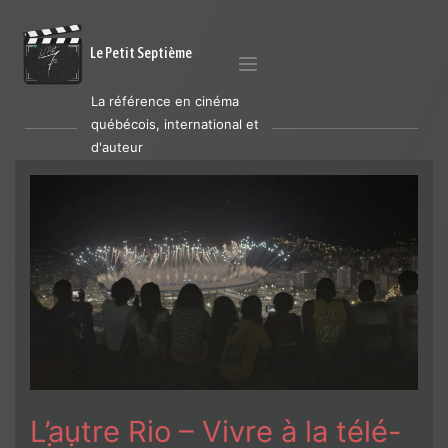
Le Petit Septième
La référence en cinéma
québécois, international et
d'auteur
L’autre Rio – Vivre à la télé-