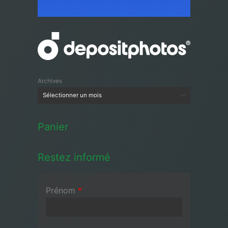
Archives
Panier
Restez informé
Prénom
*