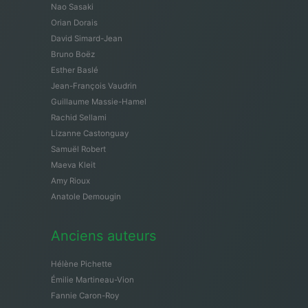
Nao Sasaki
Orian Dorais
David Simard-Jean
Bruno Boëz
Esther Baslé
Jean-François Vaudrin
Guillaume Massie-Hamel
Rachid Sellami
Lizanne Castonguay
Samuël Robert
Maeva Kleit
Amy Rioux
Anatole Demougin
Anciens auteurs
Hélène Pichette
Émilie Martineau-Vion
Fannie Caron-Roy