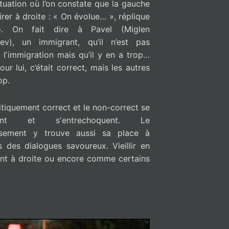
tuation où l’on constate que la gauche
irer à droite : « On évolue… », réplique
o. On fait dire à Pavel (Miglen
hev), un immigrant, qu’il n’est pas
 lʼimmigration mais qu’il y en a trop…
our lui, c’était correct, mais les autres
op.
itiquement correct et le non-correct se
ient et sʼentrechoquent. Le
lissement y trouve aussi sa place à
s des dialogues savoureux. Vieillir en
nt à droite ou encore comme certains