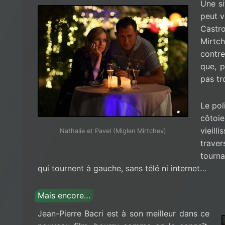
Une si
peut v
Castr
Mirtc
contre
que, p
pas tr
Le pol
côto
vieil
Nathalie et Pavel (Miglen Mirtchev)
traver
tourna
qui tournent à gauche, sans télé ni internet…
Mais encore…
Jean-Pierre Bacri est à son meilleur dans ce