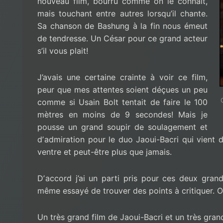
nouveau film, bourru comme on le connaît,
mais touchant entre autres lorsqu’il chante.
Sa chanson de Bashung à la fin nous émeut
de tendresse. Un César pour ce grand acteur
s’il vous plait!
J’avais une certaine crainte à voir ce film,
peur que mes attentes soient déçues un peu
comme si Usain Bolt tentait de faire le 100
mètres en moins de 9 secondes! Mais je
pousse un grand soupir de soulagement et
dʼadmiration pour le duo Jaoui-Bacri qui vient 
ventre et peut-être plus que jamais.
Dʼaccord j’ai un parti pris pour ces deux grand
même essayé de trouver des points à critiquer. Or,
Un très grand film de Jaoui-Bacri et un très grand