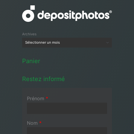
Archives
Panier
Restez informé
Prénom
*
Nom
*