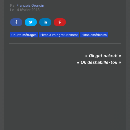
Par
Francois Grondin
Le 14 février 2018
Courts métrages
Films à voir gratuitement
Films américains
« Ok get naked! »
« Ok déshabille-toi! »