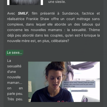
une sieste.
Avec
SMILF
, film présenté à Sundance, l’actrice et
réalisatrice Frankie Shaw offre un court métrage sans
complexe, dans lequel elle aborde un des tabous qui
concerne les nouvelles mamans : la sexualité. Thème
déjà peu abordé dans les couples, qu’en est-il lorsque la
nouvelle mère est, en plus, célibataire?
Le sexe…
La
sexualité
d’une
nouvelle
maman…
on en
parle peu.
Très peu.