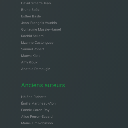
David Simard-Jean
Bruno Boëz
Esther Baslé
Jean-François Vaudrin
Guillaume Massie-Hamel
Rachid Sellami
Lizanne Castonguay
Samuël Robert
Maeva Kleit
Amy Rioux
Anatole Demougin
Anciens auteurs
Hélène Pichette
Émilie Martineau-Vion
Fannie Caron-Roy
Alice Perron-Savard
Marie-Kim Robinson