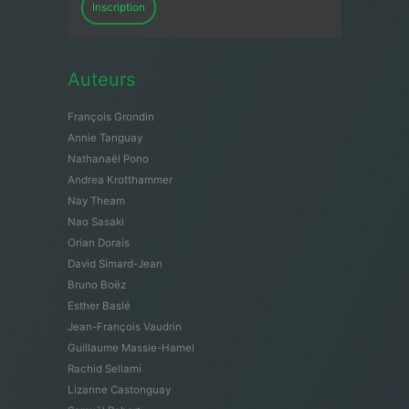
Inscription
Auteurs
François Grondin
Annie Tanguay
Nathanaël Pono
Andrea Krotthammer
Nay Theam
Nao Sasaki
Orian Dorais
David Simard-Jean
Bruno Boëz
Esther Baslé
Jean-François Vaudrin
Guillaume Massie-Hamel
Rachid Sellami
Lizanne Castonguay