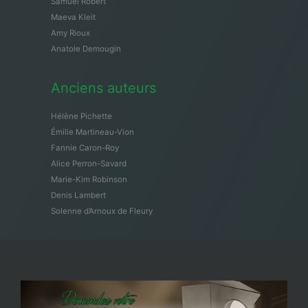
Samuël Robert
Maeva Kleit
Amy Rioux
Anatole Demougin
Anciens auteurs
Hélène Pichette
Émilie Martineau-Vion
Fannie Caron-Roy
Alice Perron-Savard
Marie-Kim Robinson
Denis Lambert
Solenne d’Arnoux de Fleury