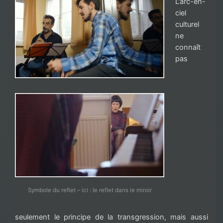
L’arc-en-
ciel
culturel
ne
connaît
pas
Symbole du reflet – ici : le reflet dans le miroir
seulement le principe de la transgression, mais aussi