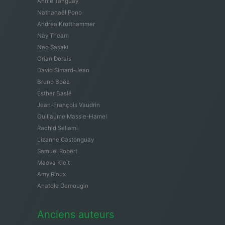
Annie Tanguay
Nathanaël Pono
Andrea Krotthammer
Nay Theam
Nao Sasaki
Orian Dorais
David Simard-Jean
Bruno Boëz
Esther Baslé
Jean-François Vaudrin
Guillaume Massie-Hamel
Rachid Sellami
Lizanne Castonguay
Samuël Robert
Maeva Kleit
Amy Rioux
Anatole Demougin
Anciens auteurs