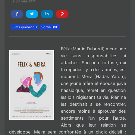
Le 26 mai 2015
Films québécois
Sortie DVD
Félix
(Martin Dubreuil)
mène une
vie sans responsabilités ni
attaches. Son père fortuné, qui
l’a répudié il y a des années, est
mourant.
Meira
(
Hadas
Yaron
)
,
une jeune mère et
épouse juive
hassidique, remet en question
les lois régissant sa vie. Rien ne
les destinait à se rencontrer,
encore moins à éprouver des
sentiments l’un pour l
’
autre.
Alors que leur relation se
développe,
Meira
sera confrontée à un choix décisif :