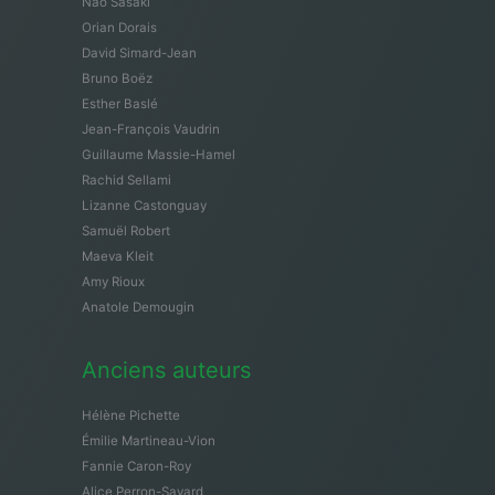
Nao Sasaki
Orian Dorais
David Simard-Jean
Bruno Boëz
Esther Baslé
Jean-François Vaudrin
Guillaume Massie-Hamel
Rachid Sellami
Lizanne Castonguay
Samuël Robert
Maeva Kleit
Amy Rioux
Anatole Demougin
Anciens auteurs
Hélène Pichette
Émilie Martineau-Vion
Fannie Caron-Roy
Alice Perron-Savard