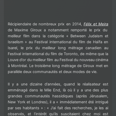
Récipiendaire
de nombreux prix en 2014,
Félix et
Meira
de Maxime Giroux
a notamment remporté le prix du
meilleur film dans la catégorie «
Between
Judaism
et
Israelism
» au Festival international du film de Haïfa
en
Isarel
, le
prix du meilleur long métrage canadien au
Festival
international
du film de Toronto, de même que
l
a
L
ouve d’or
du meilleur film
au Festival du nouveau cinéma
à
Montréal
. Le troisième long métrage de Giroux met
en
parallèle deux communautés et deux modes de vie.
Il y a une dizaine d’années, quand le réalisateur est
emménagé dans le Mile End, là où il y a une des plus
grandes communautés hassidiques
(après Jérusalem,
New York et Londres)
, il a « immédiatement été intrigué
par ses habitants » : « J’ai fait des recherches, je les ai
observés, et l’intérêt qu’ils suscitaient chez moi est