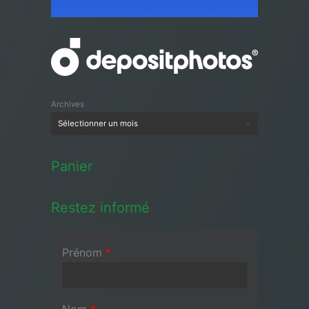
Archives
Panier
Restez informé
Prénom
*
Nom
*