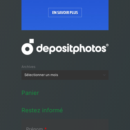
Archives
Panier
Restez informé
Prénom
*