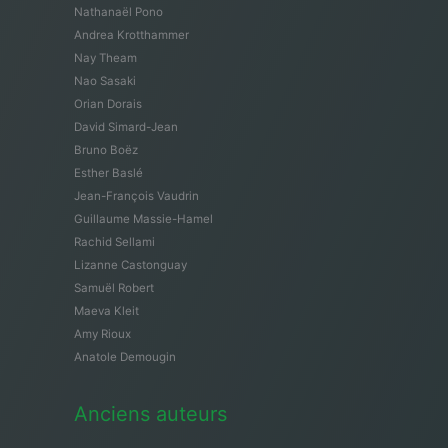
Nathanaël Pono
Andrea Krotthammer
Nay Theam
Nao Sasaki
Orian Dorais
David Simard-Jean
Bruno Boëz
Esther Baslé
Jean-François Vaudrin
Guillaume Massie-Hamel
Rachid Sellami
Lizanne Castonguay
Samuël Robert
Maeva Kleit
Amy Rioux
Anatole Demougin
Anciens auteurs