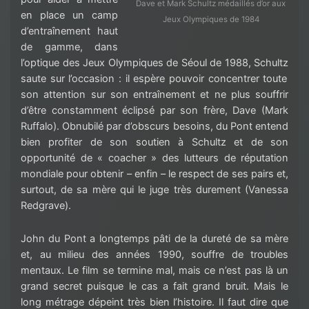
Dave et Mark Schultz médaillés d’or aux
en place un camp
Jeux Olympiques de 1984
d’entraînement haut
de gamme, dans
l’optique des J
eux
O
lympiques
de Séoul de 1988,
Schultz
saute sur l’occasion
: il espère pouvoir concentrer toute
son attention
sur son entraînement et ne plus souffrir
d’être constamment éclipsé par son
frère, Dave (Mark
Ruffalo
). Obnubilé par d’obscurs besoins, du Pont entend
bien profiter de son soutien à
Schultz
et
de son
opportunité de « coacher
»
des lutteurs de réputation
mondiale pour obtenir – enfin – le respect de ses
pairs et,
surtout, de sa mère qui le juge très durement (Vanessa
Redgrave
).
John du Pont a longtemps
pâti
de la dureté de sa mère
et, au milieu des années 1990,
souffre
de troubles
mentaux.
Le film se termine
mal
,
mais
ce n’est pas là un
gra
nd secret puisque le cas a fait
grand bruit. Mais
le
long métrage
dépeint très bien l’histoire. Il faut dire que