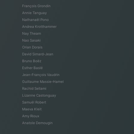
François Grondin
Annie Tanguay
Nathanaël Pono
Andrea Krotthammer
Nay Theam
Nao Sasaki
Orian Dorais
David Simard-Jean
Bruno Boëz
Esther Baslé
Jean-François Vaudrin
Guillaume Massie-Hamel
Rachid Sellami
Lizanne Castonguay
Samuël Robert
Maeva Kleit
Amy Rioux
Anatole Demougin