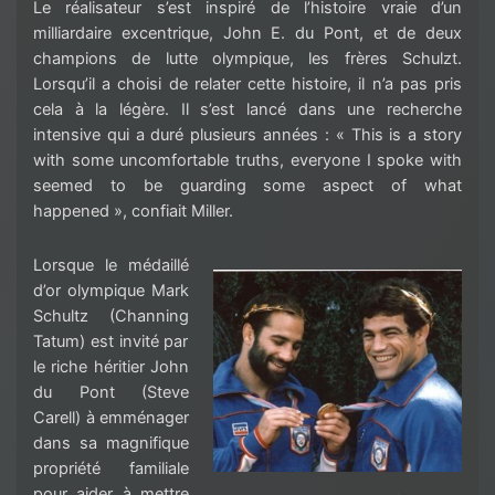
Le réalisateur
s
’est inspiré
de l’histoire vraie d’un
milliardaire excentrique, John E. du Pont
,
et de deux
champions de lutte olympiq
ue, les frères
Schulzt
.
Lorsqu’il
a choisi de relater cette histoire, il n’a pas pris
cela à la légère. Il s’est lancé dans une recherche
intens
ive qui a duré plusieurs années : «
This
is
a story
with
some
uncomfortable
truths
,
everyone
I
spoke
with
seemed
to
be
guardi
ng
some
aspect of
what
happened
»
, confiait Miller
.
Lorsque le médaillé
d’or olympique Mark
Schultz
(
Channing
Tatum) est
invité par
le riche héritier John
du Pont (Steve
Carell
) à emménager
dans
sa magnifique
propriété familiale
pour aider à mettre