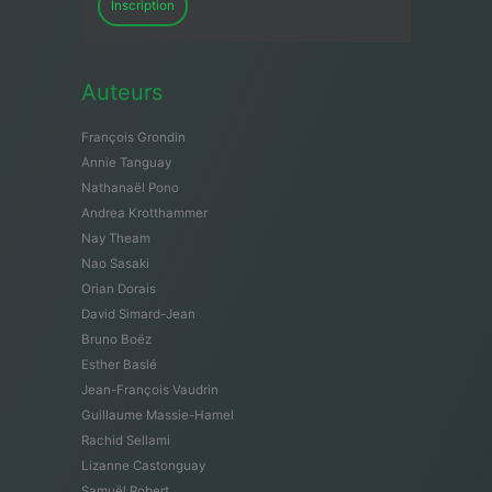
Inscription
Auteurs
François Grondin
Annie Tanguay
Nathanaël Pono
Andrea Krotthammer
Nay Theam
Nao Sasaki
Orian Dorais
David Simard-Jean
Bruno Boëz
Esther Baslé
Jean-François Vaudrin
Guillaume Massie-Hamel
Rachid Sellami
Lizanne Castonguay
Samuël Robert