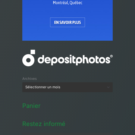
Archives
Panier
Restez informé