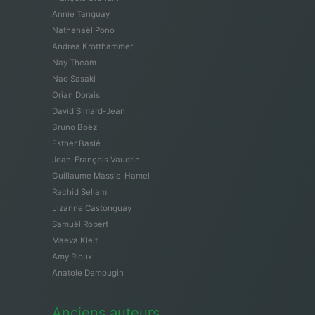
Annie Tanguay
Nathanaël Pono
Andrea Krotthammer
Nay Theam
Nao Sasaki
Orian Dorais
David Simard-Jean
Bruno Boëz
Esther Baslé
Jean-François Vaudrin
Guillaume Massie-Hamel
Rachid Sellami
Lizanne Castonguay
Samuël Robert
Maeva Kleit
Amy Rioux
Anatole Demougin
Anciens auteurs