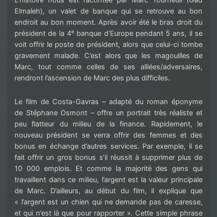
L’histoire nous est racontée par Marc Tourneuil (Gad
Elmaleh), un valet de banque qui se retrouve au bon
endroit au bon moment. Après avoir été le bras droit du
e
président de la 4
banque d’Europe pendant 5 ans, il se
voit offrir le poste de président, alors que celui-ci tombe
gravement malade. C’est alors que les magouilles de
Marc, tout comme celles de ses alliées/adversaires,
rendront l’ascension de Marc des plus difficiles.
Le film de Costa-Gavras – adapté du roman éponyme
de Stéphane Osmont – offre un portrait très réaliste et
peu flatteur du milieu de la finance. Rapidement, le
nouveau président se verra offrir des femmes et des
bonus en échange d’autres services. Par exemple, il se
fait offrir un gros bonus s’il réussit à supprimer plus de
10 000 emplois. Et comme la majorité des gens qui
travaillent dans ce milieu, l’argent est la valeur principale
de Marc. D’ailleurs, au début du film, il explique que
« l’argent est un chien qui ne demande pas de caresse,
et qui n’est là que pour rapporter ». Cette simple phrase