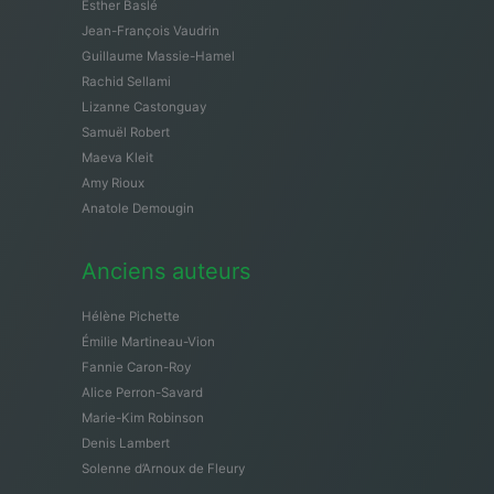
Esther Baslé
Jean-François Vaudrin
Guillaume Massie-Hamel
Rachid Sellami
Lizanne Castonguay
Samuël Robert
Maeva Kleit
Amy Rioux
Anatole Demougin
Anciens auteurs
Hélène Pichette
Émilie Martineau-Vion
Fannie Caron-Roy
Alice Perron-Savard
Marie-Kim Robinson
Denis Lambert
Solenne d’Arnoux de Fleury