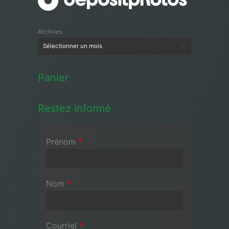
Archives
Panier
Restez informé
Prénom
*
Nom
*
Courriel
*