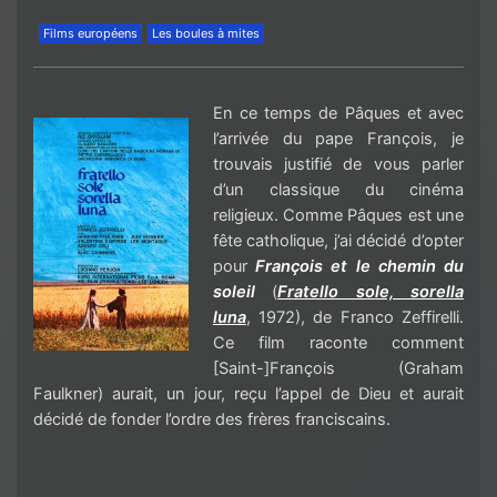
Films européens
Les boules à mites
En ce temps de Pâques et avec
l’arrivée du pape François, je
trouvais justifié de vous parler
d’un classique du cinéma
religieux. Comme Pâques est une
fête catholique, j’ai décidé d’opter
pour
François et le chemin du
soleil
(
Fratello sole, sorella
luna
, 1972), de Franco Zeffirelli.
Ce film raconte comment
[Saint-]François (Graham
Faulkner) aurait, un jour, reçu l’appel de Dieu et aurait
décidé de fonder l’ordre des frères franciscains.