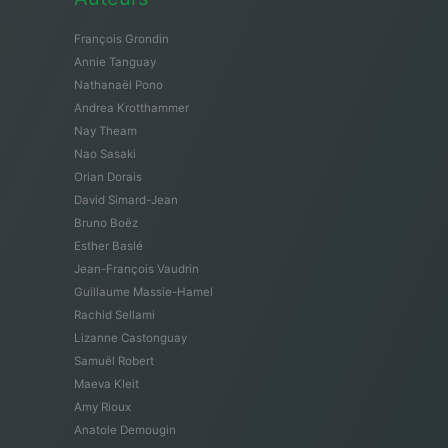
François Grondin
Annie Tanguay
Nathanaël Pono
Andrea Krotthammer
Nay Theam
Nao Sasaki
Orian Dorais
David Simard-Jean
Bruno Boëz
Esther Baslé
Jean-François Vaudrin
Guillaume Massie-Hamel
Rachid Sellami
Lizanne Castonguay
Samuël Robert
Maeva Kleit
Amy Rioux
Anatole Demougin