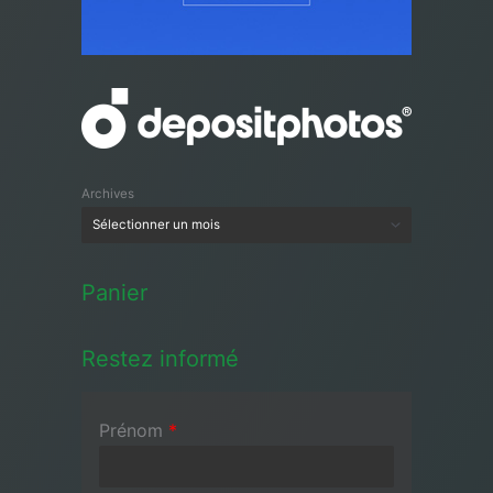
Archives
Panier
Restez informé
Prénom
*