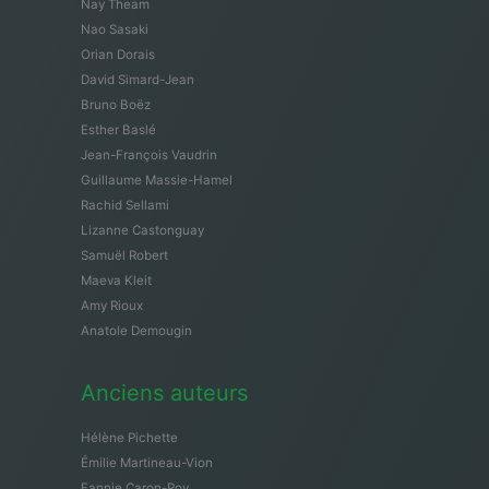
Nay Theam
Nao Sasaki
Orian Dorais
David Simard-Jean
Bruno Boëz
Esther Baslé
Jean-François Vaudrin
Guillaume Massie-Hamel
Rachid Sellami
Lizanne Castonguay
Samuël Robert
Maeva Kleit
Amy Rioux
Anatole Demougin
Anciens auteurs
Hélène Pichette
Émilie Martineau-Vion
Fannie Caron-Roy