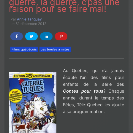
guerre, la guerre, c’pas une
raison pour se faire mal!
Par
Annie Tanguay
Le 31 décembre 2012
Films québécois
Les boules à mites
Au Québec, qui n’a jamais
écouté l’un des films pour
enfants de la série des
Contes pour tous
? Chaque
année, durant le temps des
Fêtes, Télé-Québec les ajoute
à sa programmation.