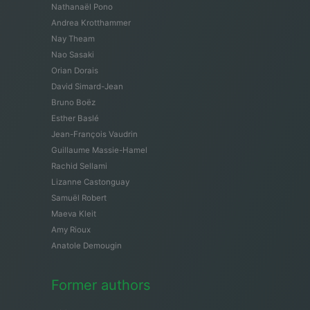
Nathanaël Pono
Andrea Krotthammer
Nay Theam
Nao Sasaki
Orian Dorais
David Simard-Jean
Bruno Boëz
Esther Baslé
Jean-François Vaudrin
Guillaume Massie-Hamel
Rachid Sellami
Lizanne Castonguay
Samuël Robert
Maeva Kleit
Amy Rioux
Anatole Demougin
Former authors