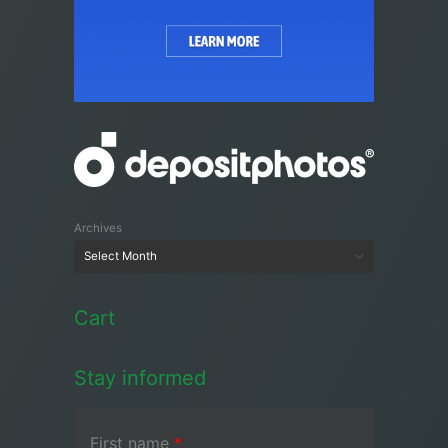
Archives
Cart
Stay informed
First name
*