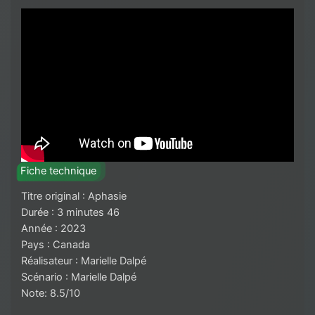
Fiche technique
Titre original : Aphasie
Durée : 3 minutes 46
Année : 2023
Pays : Canada
Réalisateur : Marielle Dalpé
Scénario : Marielle Dalpé
Note: 8.5/10