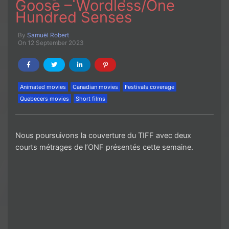
Goose – Wordless/One
Hundred Senses
By
Samuël Robert
On 12 September 2023
Animated movies
Canadian movies
Festivals coverage
Quebecers movies
Short films
Nous poursuivons la couverture du TIFF avec deux
courts métrages de l’ONF présentés cette semaine.