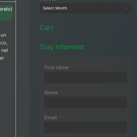
erelo)
Cart
 un
ico,
Stay informed
 nel
er
First name
*
Name
*
Email
*