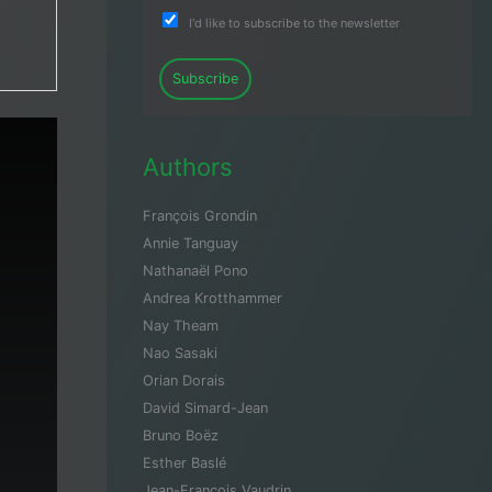
I'd like to subscribe to the newsletter
Subscribe
Authors
François Grondin
Annie Tanguay
Nathanaël Pono
Andrea Krotthammer
Nay Theam
Nao Sasaki
Orian Dorais
David Simard-Jean
Bruno Boëz
Esther Baslé
Jean-François Vaudrin