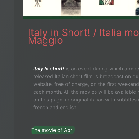
Italy in Short! / Italia m
Maggio
Italy In short!
is an event during which a rece
released Italian short film is broadcast on ou
website, free of charge, on the first weekend
each month. All the movies will be available 
on this page, in original italian with subtitles 
french and english.
The movie of April