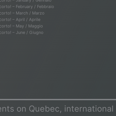
o corto! – January / Gennaio
o corto! – February / Febbraio
o corto! – March / Marzo
 corto! – April / Aprile
o corto! – May / Maggio
o corto! – June / Giugno
ts on Quebec, international