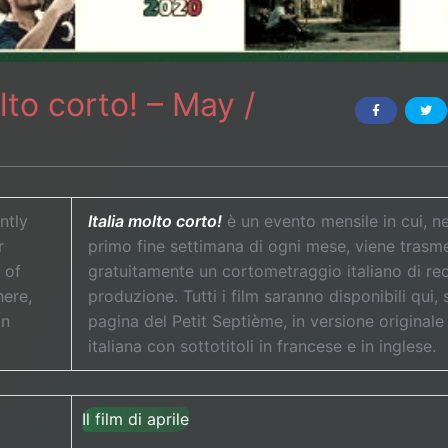
olto corto! – May /
ntly
Italia molto corto!
è un evento mensile in cui, ne
r
primo fine settimana di ogni mese, viene trasm
 of
gratuitamente un cortometraggio italiano di re
here,
produzione. Tutti i film saranno disponibili qui, 
in
pagina del Petit Septième, in versione originale
italiana con sottotitoli in francese e in inglese.
Il film di aprile