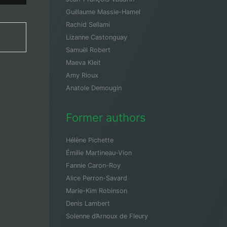
Guillaume Massie-Hamel
Rachid Sellami
Lizanne Castonguay
Samuël Robert
Maeva Kleit
Amy Rioux
Anatole Demougin
Former authors
Hélène Pichette
Émilie Martineau-Vion
Fannie Caron-Roy
Alice Perron-Savard
Marie-Kim Robinson
Denis Lambert
Solenne d’Arnoux de Fleury