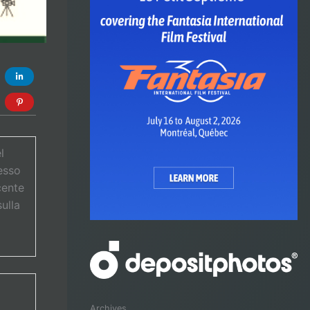
l
esso
cente
sulla
Archives