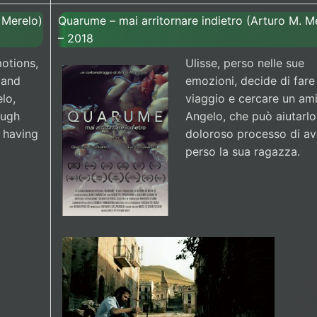
 Merelo)
Quarume – mai arritornare indietro (Arturo M. M
– 2018
motions,
Ulisse, perso nelle sue
 and
emozioni, decide di fare
elo,
viaggio e cercare un am
ough
Angelo, che può aiutarlo
f having
doloroso processo di av
perso la sua ragazza.