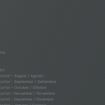
ema
to!
o corto! – August / Agosto
to corto! – September / Settembre
o corto! – October / Ottobre
lto corto! – November / Novembre
to corto! – December / Dicembre