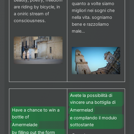
quanto a volte siamo
are riding by bicycle, in
migliori nei sogni che
a oniric stream of
nella vita. sogniamo
consciousness.
bene e razzoliamo
male…
Avete la possibilità di
vincere una bottiglia di
Amermelad
Have a chance to win a
bottle of
e compilando il modulo
sottostante
Amermelade
by filling out the form