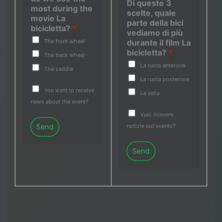
Di queste 3
most during the
scelte, quale
movie La
parte della bici
bicicletta?
*
vediamo di più
The front wheel
durante il film La
bicicletta?
*
The back wheel
La ruota anteriore
The saddle
La ruota posteriore
You want to receive
La sella
news about the event?
Vuoi ricevere
Send
notizie sull'evento?
Send