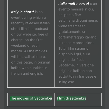
Italia molto corto!
è un
evento mensile in cui,
Italy In short!
is an
nel primo fine
event during which a
settimana di ogni mese,
recently released Italian
viene trasmesso
short film is broadcast
gratuitamente un
on our website, free of
cortometraggio italiano
charge, on the first
di recente produzione.
weekend of each
Tutti i film saranno
month. All the movies
disponibili qui, sulla
will be available here,
pagina del Petit
on this page, in original
Septième, in versione
italian with subtitles in
originale italiana con
french and english.
sottotitoli in francese e
in inglese.
The movies of September
I film di settembre