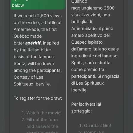
Quando
below
raggiungieremo 2500
visualizzazioni, una
If we reach 2,500 views
bottiglia di
on the video, a bottle of
Amermelade, il primo
Amermelade, the first
amaro aperitivo del
Québec made
Quebec ispirato
bitter
apéritif
, inspired
dall’amaro italiano quale
by the Italian bitter
ingrediente del famoso
basis of the famous
Spritz, sarà estratta
Spritz, will be drawn
come premio tra i
among the participants.
partecipanti. Si ringrazia
Cortesy of Les
di Les Spiritueux
Spiritueux Iberville.
Iberville.
To register for the draw:
Per iscriversi al
sorteggio:
Watch the movie!
Fill out the form
Guarda il film!
and answer the
Compila il