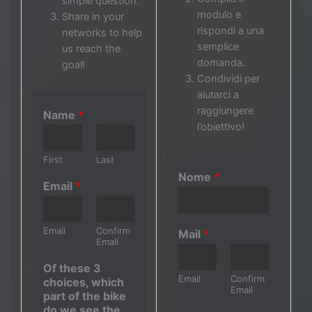
simple question.
modulo e
Share in your
rispondi a una
networks to help
semplice
us reach the
domanda.
goal!
Condividi per
aiutarci a
raggiungere
Name
*
l’obiettivo!
First
Last
Nome
*
Email
*
Email
Confirm
Mail
*
Email
Of these 3
Email
Confirm
choices, which
Email
part of the bike
do we see the