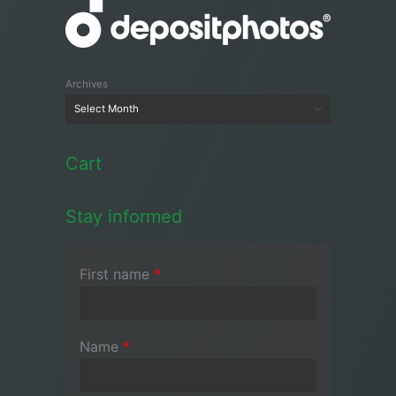
Archives
Cart
Stay informed
First name
*
Name
*