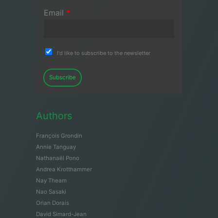
Email
*
I'd like to subscribe to the newsletter
Subscribe
Authors
François Grondin
Annie Tanguay
Nathanaël Pono
Andrea Krotthammer
Nay Theam
Nao Sasaki
Orian Dorais
David Simard-Jean