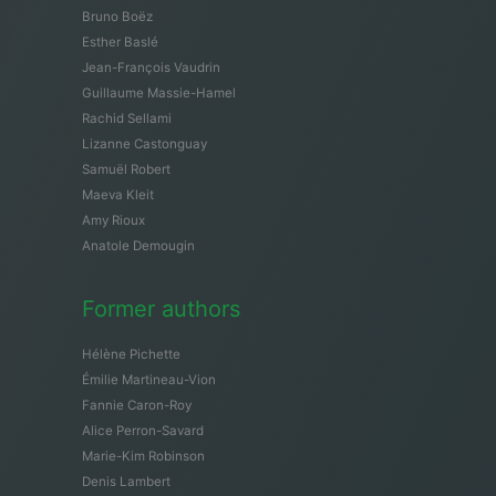
Bruno Boëz
Esther Baslé
Jean-François Vaudrin
Guillaume Massie-Hamel
Rachid Sellami
Lizanne Castonguay
Samuël Robert
Maeva Kleit
Amy Rioux
Anatole Demougin
Former authors
Hélène Pichette
Émilie Martineau-Vion
Fannie Caron-Roy
Alice Perron-Savard
Marie-Kim Robinson
Denis Lambert